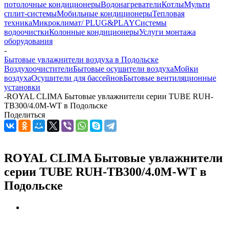
потолочные кондиционеры
Водонагреватели
Котлы
Мульти
сплит-системы
Мобильные кондиционеры
Тепловая
техника
Микроклимат/ PLUG&PLAY
Системы
водоочистки
Колонные кондиционеры
Услуги монтажа
оборудования
-
Бытовые увлажнители воздуха в Подольске
Воздухоочистители
Бытовые осушители воздуха
Мойки
воздуха
Осушители для бассейнов
Бытовые вентиляционные
установки
-
ROYAL CLIMA Бытовые увлажнители серии TUBE RUH-
TB300/4.0M-WT в Подольске
Поделиться
ROYAL CLIMA Бытовые увлажнители
серии TUBE RUH-TB300/4.0M-WT в
Подольске