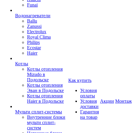
Funai
Водонагреватели
Ballu
Zanussi
Electrolux
Royal Clima
Philips
Ecostar
Haier
Котлы
Котлы отопления
Mizudo в
Подольске
Как купить
Котлы отопления
Эван в Подольске
Условия
Котлы отопления
оплаты
Haier в Подольске
Условия
Акции
Монтаж
доставки
Мульти сплит-системы
Гарантия
Внутренние блоки
на товар
мульти сплит-
систем