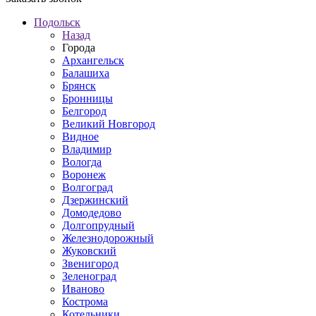
Подольск
Назад
Города
Архангельск
Балашиха
Брянск
Бронницы
Белгород
Великий Новгород
Видное
Владимир
Вологда
Воронеж
Волгоград
Дзержинский
Домодедово
Долгопрудный
Железнодорожный
Жуковский
Звенигород
Зеленоград
Иваново
Кострома
Котельники