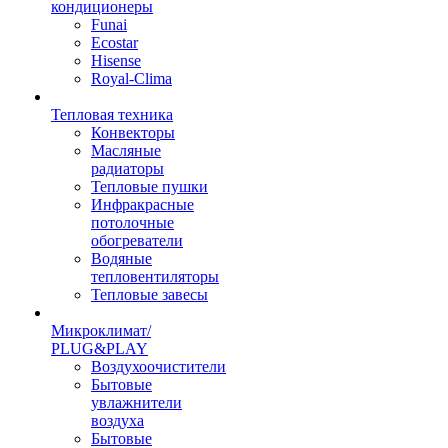
кондиционеры
Funai
Ecostar
Hisense
Royal-Clima
Тепловая техника
Конвекторы
Масляные
радиаторы
Тепловые пушки
Инфракрасные
потолочные
обогреватели
Водяные
тепловентиляторы
Тепловые завесы
Микроклимат/
PLUG&PLAY
Воздухоочистители
Бытовые
увлажнители
воздуха
Бытовые