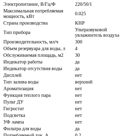
Электропитание, В/Гц/Ф
220/50/1
Максимальная потребляемая
0.025
мощность, кВт
Страна производства
КНР
Ультразвуковой
Тип прибора
увлажнитель воздуха
Производительность, мл/ч
300
Объем резервуара для воды, л
4
Обслуживаемая площадь, м2
30
Индикатор работы
да
Индикатор отсутствия воды
да
Дисплей
нет
Тип залива воды
верхний
Ароматизация
нет
Функция теплого пара
нет
Пульт ДУ
нет
Гигростат
нет
Подсветка
нет
УФ лампа
нет
Фильтра для воды
да
Потребляемый ток, А
0.2