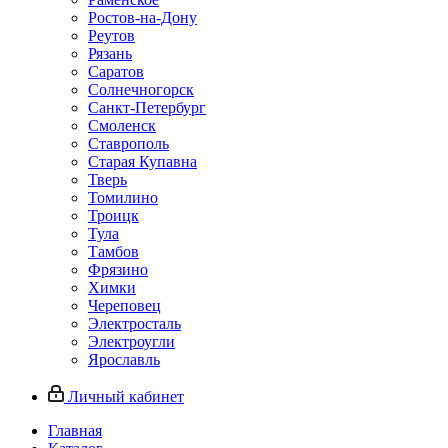
Ростов-на-Дону
Реутов
Рязань
Саратов
Солнечногорск
Санкт-Петербург
Смоленск
Ставрополь
Старая Купавна
Тверь
Томилино
Троицк
Тула
Тамбов
Фрязино
Химки
Череповец
Электросталь
Электроугли
Ярославль
Личный кабинет
Главная