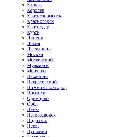
Калуга
Королёв
Краснознаменск
Красногорск
Краснодар
Курск
Липецк
Лобня
Лыткарино
Москва
Московский
Мурманск
Мытищи
Нахабино
Некрасовский
Нижний Новгород
Ногинск
Одинцово
Орёл
Пенза
Петрозаводск
Подольск
Псков
Пушкино
Раменское