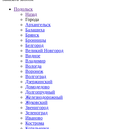
Подольск
Назад
Города
Архангельск
Балашиха
Брянск
Бронницы
Белгород
Великий Новгород
Видное
Владимир
Вологда
Воронеж
Волгоград
Дзержинский
Домодедово
Долгопрудный
Железнодорожный
Жуковский
Звенигород
Зеленоград
Иваново
Кострома
Котельники