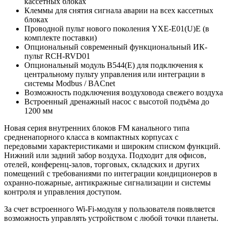
кассетных блоках
Клеммы для снятия сигнала аварии на всех кассетных
блоках
Проводной пульт нового поколения YXE-E01(U)E (в
комплекте поставки)
Опциональный современный функциональный ИК-
пульт RCH-RVD01
Опциональный модуль B544(E) для подключения к
центральному пульту управления или интеграции в
системы Modbus / BACnet
Возможность подключения воздуховода свежего воздуха
Встроенный дренажный насос с высотой подъёма до
1200 мм
Новая серия внутренних блоков FM канального типа
средненапорного класса в компактных корпусах с
передовыми характеристиками и широким списком функций.
Нижний или задний забор воздуха. Подходит для офисов,
отелей, конференц-залов, торговых, складских и других
помещений с требованиями по интеграции кондиционеров в
охранно-пожарные, антикражные сигнализации и системы
контроля и управления доступом.
За счет встроенного Wi-Fi-модуля у пользователя появляется
возможность управлять устройством с любой точки планеты.