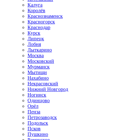
Калуга
Королёв
Краснознаменск
Красногорск
Краснодар
Курск
Липецк
Лобня
Лыткарино
Москва
Московский
Мурманск
Мытищи
Нахабино
Некрасовский
Нижний Новгород
Ногинск
Одинцово
Орёл
Пенза
Петрозаводск
Подольск
Псков
Пушкино
Раменское