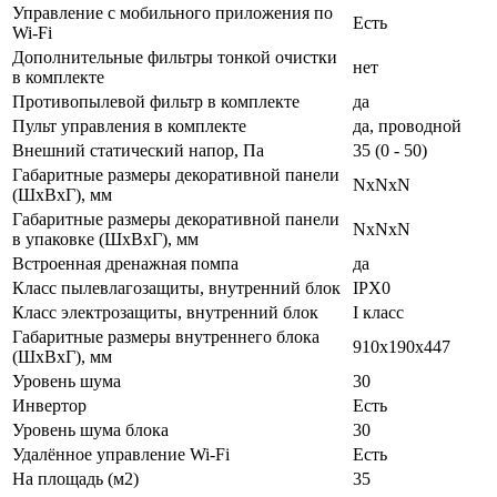
Управление c мобильного приложения по
Есть
Wi-Fi
Дополнительные фильтры тонкой очистки
нет
в комплекте
Противопылевой фильтр в комплекте
да
Пульт управления в комплекте
да, проводной
Внешний статический напор, Па
35 (0 - 50)
Габаритные размеры декоративной панели
NxNxN
(ШxВxГ), мм
Габаритные размеры декоративной панели
NxNxN
в упаковке (ШxВxГ), мм
Встроенная дренажная помпа
да
Класс пылевлагозащиты, внутренний блок
IPX0
Класс электрозащиты, внутренний блок
I класс
Габаритные размеры внутреннего блока
910x190x447
(ШхВхГ), мм
Уровень шума
30
Инвертор
Есть
Уровень шума блока
30
Удалённое управление Wi-Fi
Есть
На площадь (м2)
35