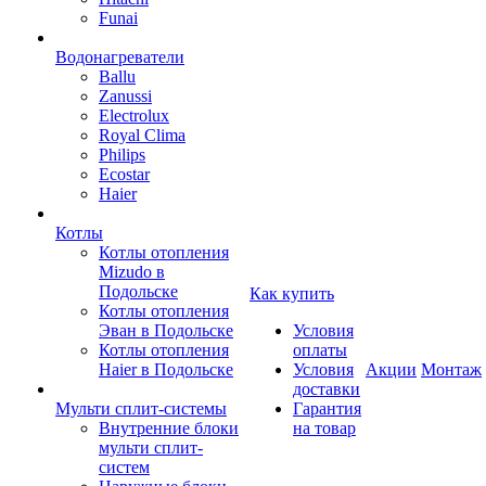
Funai
Водонагреватели
Ballu
Zanussi
Electrolux
Royal Clima
Philips
Ecostar
Haier
Котлы
Котлы отопления
Mizudo в
Подольске
Как купить
Котлы отопления
Эван в Подольске
Условия
Котлы отопления
оплаты
Haier в Подольске
Условия
Акции
Монтаж
доставки
Мульти сплит-системы
Гарантия
Внутренние блоки
на товар
мульти сплит-
систем