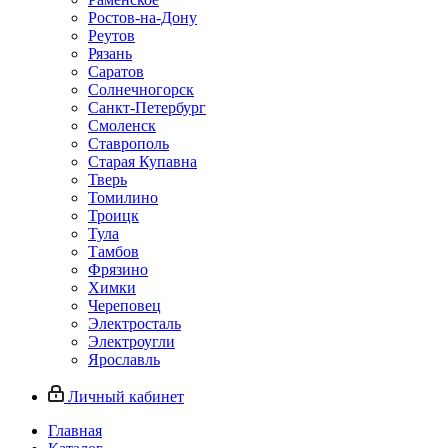
Ростов-на-Дону
Реутов
Рязань
Саратов
Солнечногорск
Санкт-Петербург
Смоленск
Ставрополь
Старая Купавна
Тверь
Томилино
Троицк
Тула
Тамбов
Фрязино
Химки
Череповец
Электросталь
Электроугли
Ярославль
Личный кабинет
Главная