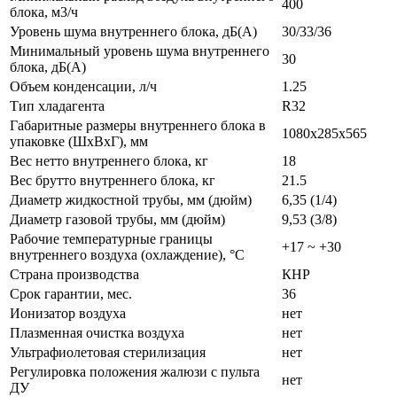
400
блока, м3/ч
Уровень шума внутреннего блока, дБ(А)
30/33/36
Минимальный уровень шума внутреннего
30
блока, дБ(А)
Объем конденсации, л/ч
1.25
Тип хладагента
R32
Габаритные размеры внутреннего блока в
1080x285x565
упаковке (ШxВxГ), мм
Вес нетто внутреннего блока, кг
18
Вес брутто внутреннего блока, кг
21.5
Диаметр жидкостной трубы, мм (дюйм)
6,35 (1/4)
Диаметр газовой трубы, мм (дюйм)
9,53 (3/8)
Рабочие температурные границы
+17 ~ +30
внутреннего воздуха (охлаждение), °C
Страна производства
КНР
Срок гарантии, мес.
36
Ионизатор воздуха
нет
Плазменная очистка воздуха
нет
Ультрафиолетовая стерилизация
нет
Регулировка положения жалюзи с пульта
нет
ДУ