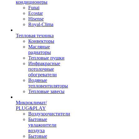
кондиционеры
Funai
Ecostar
Hisense
Royal-Clima
Тепловая техника
Конвекторы
Масляные
радиаторы
Тепловые пушки
Инфракрасные
потолочные
обогреватели
Водяные
тепловентиляторы
Тепловые завесы
Микроклимат/
PLUG&PLAY
Воздухоочистители
Бытовые
увлажнители
воздуха
Бытовые