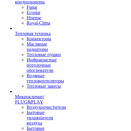
кондиционеры
Funai
Ecostar
Hisense
Royal-Clima
Тепловая техника
Конвекторы
Масляные
радиаторы
Тепловые пушки
Инфракрасные
потолочные
обогреватели
Водяные
тепловентиляторы
Тепловые завесы
Микроклимат/
PLUG&PLAY
Воздухоочистители
Бытовые
увлажнители
воздуха
Бытовые