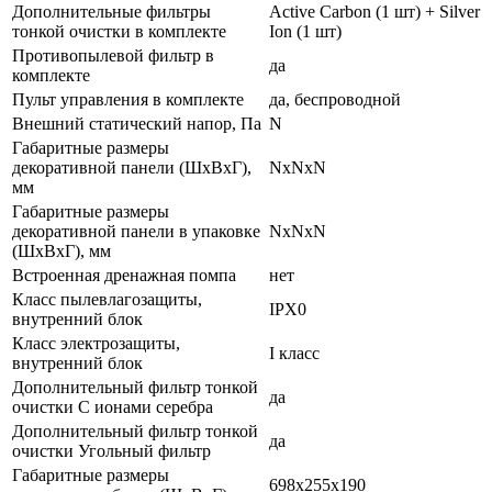
Дополнительные фильтры
Active Carbon (1 шт) + Silver
тонкой очистки в комплекте
Ion (1 шт)
Противопылевой фильтр в
да
комплекте
Пульт управления в комплекте
да, беспроводной
Внешний статический напор, Па
N
Габаритные размеры
декоративной панели (ШxВxГ),
NxNxN
мм
Габаритные размеры
декоративной панели в упаковке
NxNxN
(ШxВxГ), мм
Встроенная дренажная помпа
нет
Класс пылевлагозащиты,
IPX0
внутренний блок
Класс электрозащиты,
I класс
внутренний блок
Дополнительный фильтр тонкой
да
очистки С ионами серебра
Дополнительный фильтр тонкой
да
очистки Угольный фильтр
Габаритные размеры
698x255x190