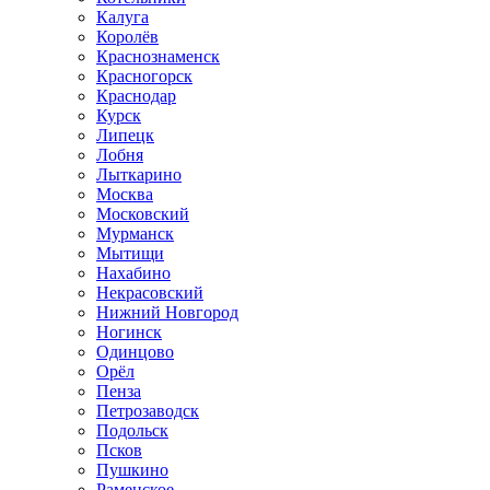
Калуга
Королёв
Краснознаменск
Красногорск
Краснодар
Курск
Липецк
Лобня
Лыткарино
Москва
Московский
Мурманск
Мытищи
Нахабино
Некрасовский
Нижний Новгород
Ногинск
Одинцово
Орёл
Пенза
Петрозаводск
Подольск
Псков
Пушкино
Раменское