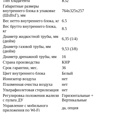
Тип хладагента
R32
Габаритные размеры
внутреннего блока в упаковке
764x325x257
(ШxВxГ), мм
Вес нетто внутреннего блока, кг
6.5
Вес брутто внутреннего блока,
8.5
кг
Диаметр жидкостной трубы, мм
6,35 (1/4)
(дюйм)
Диаметр газовой трубы, мм
9,53 (3/8)
(дюйм)
Диаметр дренажной трубы, мм
16
Страна производства
КНР
Срок гарантии, мес.
36
Цвет внутреннего блока
Белый
Ионизатор воздуха
нет
Плазменная очистка воздуха
нет
Ультрафиолетовая стерилизация
нет
Регулировка положения жалюзи
Горизонтальные +
с пульта ДУ
Вертикальные
Управление c мобильного
да, опция
приложения по Wi-Fi