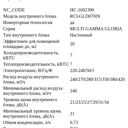
NC_CODE
НС-1692390
Модель внутреннего блока
RCI-GLD07HN
Инверторная технология
да
Серия
MULTI GAMMA GLORIA
Тип внутреннего блока
Настенный
Эффективен для помещений
20
площадью до, м2
Холодопроизводительность,
7
kBTU
Теплопроизводительность, kBTU
7
Электропитание, В/Гц/Ф
220-240/50/1
Расход воздуха внутреннего
240/270/280/315/350/380/420
блока, м3/ч
Минимальный расход воздуха
240
внутреннего блока, м3/ч
Уровень шума внутреннего
21/23/25/27/29/31/34
блока, дБ(А)
Минимальный уровень шума
21
внутреннего блока, дБ(А)
Объем конденсации, л/ч
0.73