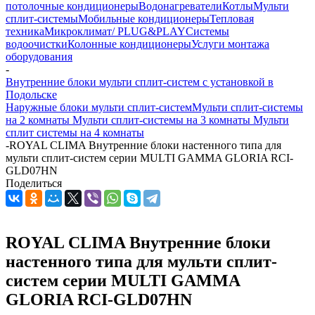
потолочные кондиционеры
Водонагреватели
Котлы
Мульти
сплит-системы
Мобильные кондиционеры
Тепловая
техника
Микроклимат/ PLUG&PLAY
Системы
водоочистки
Колонные кондиционеры
Услуги монтажа
оборудования
-
Внутренние блоки мульти сплит-систем с установкой в
Подольске
Наружные блоки мульти сплит-систем
Мульти сплит-системы
на 2 комнаты
Мульти сплит-системы на 3 комнаты
Мульти
сплит системы на 4 комнаты
-
ROYAL CLIMA Внутренние блоки настенного типа для
мульти сплит-систем серии MULTI GAMMA GLORIA RCI-
GLD07HN
Поделиться
ROYAL CLIMA Внутренние блоки
настенного типа для мульти сплит-
систем серии MULTI GAMMA
GLORIA RCI-GLD07HN