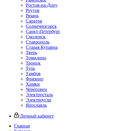
Ростов-на-Дону
Реутов
Рязань
Саратов
Солнечногорск
Санкт-Петербург
Смоленск
Ставрополь
Старая Купавна
Тверь
Томилино
Троицк
Тула
Тамбов
Фрязино
Химки
Череповец
Электросталь
Электроугли
Ярославль
Личный кабинет
Главная