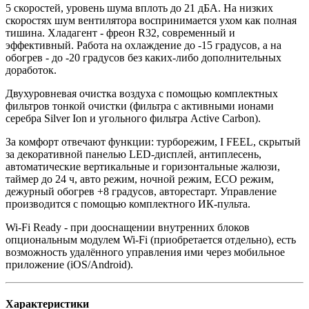
5 скоростей, уровень шума вплоть до 21 дБА. На низких
скоростях шум вентилятора воспринимается ухом как полная
тишина. Хладагент - фреон R32, современный и
эффективный. Работа на охлаждение до -15 градусов, а на
обогрев - до -20 градусов без каких-либо дополнительных
доработок.
Двухуровневая очистка воздуха с помощью комплектных
фильтров тонкой очистки (фильтра с активными ионами
серебра Silver Ion и угольного фильтра Active Carbon).
За комфорт отвечают функции: турборежим, I FEEL, скрытый
за декоративной панелью LED-дисплей, антиплесень,
автоматические вертикальные и горизонтальные жалюзи,
таймер до 24 ч, авто режим, ночной режим, ECO режим,
дежурный обогрев +8 градусов, авторестарт. Управление
производится с помощью комплектного ИК-пульта.
Wi-Fi Ready - при дооснащении внутренних блоков
опциональным модулем Wi-Fi (приобретается отдельно), есть
возможность удалённого управления ими через мобильное
приложение (iOS/Android).
Характеристики