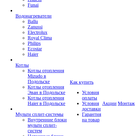
Funai
Водонагреватели
Ballu
Zanussi
Electrolux
Royal Clima
Philips
Ecostar
Haier
Котлы
Котлы отопления
Mizudo в
Подольске
Как купить
Котлы отопления
Эван в Подольске
Условия
Котлы отопления
оплаты
Haier в Подольске
Условия
Акции
Монтаж
доставки
Мульти сплит-системы
Гарантия
Внутренние блоки
на товар
мульти сплит-
систем