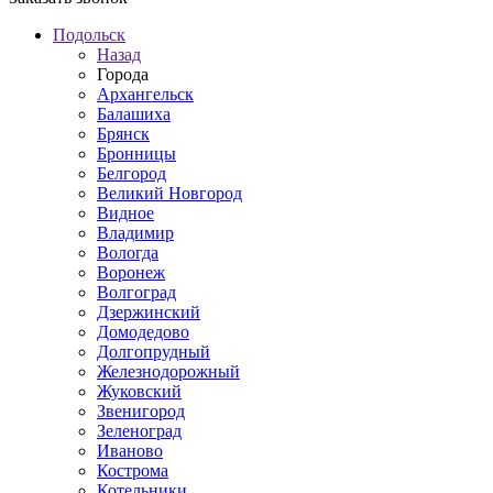
Подольск
Назад
Города
Архангельск
Балашиха
Брянск
Бронницы
Белгород
Великий Новгород
Видное
Владимир
Вологда
Воронеж
Волгоград
Дзержинский
Домодедово
Долгопрудный
Железнодорожный
Жуковский
Звенигород
Зеленоград
Иваново
Кострома
Котельники