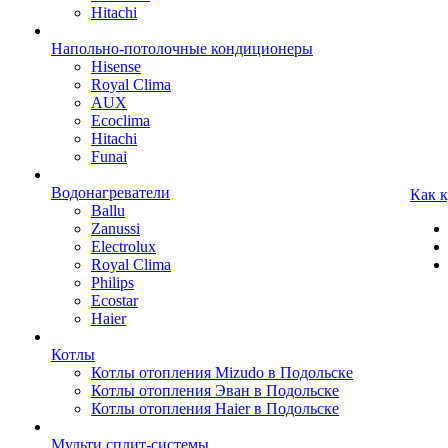
Hitachi
Напольно-потолочные кондиционеры
Hisense
Royal Clima
AUX
Ecoclima
Hitachi
Funai
Водонагреватели
Как 
Ballu
Zanussi
Electrolux
Royal Clima
Philips
Ecostar
Haier
Котлы
Котлы отопления Mizudo в Подольске
Котлы отопления Эван в Подольске
Котлы отопления Haier в Подольске
Мульти сплит-системы