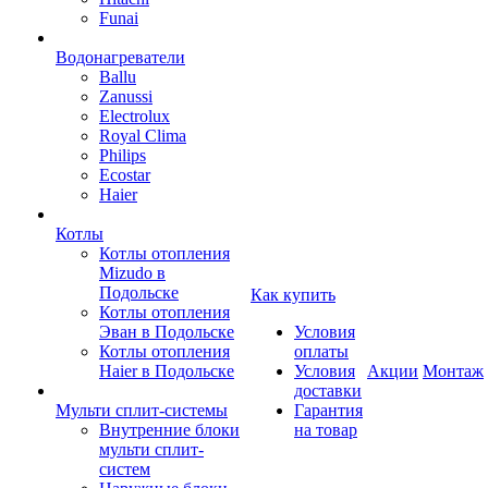
Funai
Водонагреватели
Ballu
Zanussi
Electrolux
Royal Clima
Philips
Ecostar
Haier
Котлы
Котлы отопления
Mizudo в
Подольске
Как купить
Котлы отопления
Эван в Подольске
Условия
Котлы отопления
оплаты
Haier в Подольске
Условия
Акции
Монтаж
доставки
Мульти сплит-системы
Гарантия
Внутренние блоки
на товар
мульти сплит-
систем