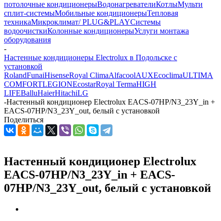
потолочные кондиционеры
Водонагреватели
Котлы
Мульти
сплит-системы
Мобильные кондиционеры
Тепловая
техника
Микроклимат/ PLUG&PLAY
Системы
водоочистки
Колонные кондиционеры
Услуги монтажа
оборудования
-
Настенные кондиционеры Electrolux в Подольске с
установкой
Roland
Funai
Hisense
Royal Clima
Alfacool
AUX
Ecoclima
ULTIMA
COMFORT
LEGION
Ecostar
Royal Terma
HIGH
LIFE
Ballu
Haier
Hitachi
LG
-
Настенный кондиционер Electrolux EACS-07HP/N3_23Y_in +
EACS-07HP/N3_23Y_out, белый с установкой
Поделиться
Настенный кондиционер Electrolux
EACS-07HP/N3_23Y_in + EACS-
07HP/N3_23Y_out, белый с установкой