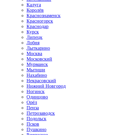
Калуга
Королёв
Краснознаменск
Красногорск
Краснодар
Курск
Липецк
Лобня
Лыткарино
Москва
Московский
Мурманск
Мытищи
Нахабино
Некрасовский
Нижний Новгород
Ногинск
Одинцово
Орёл
Пенза
Петрозаводск
Подольск
Псков
Пушкино
Раменское