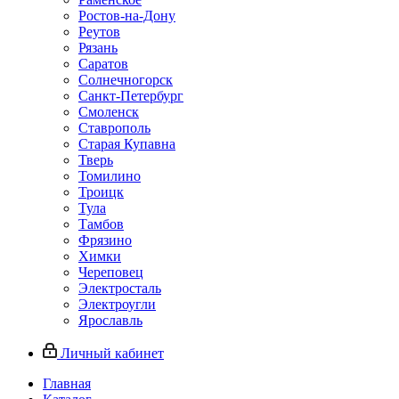
Ростов-на-Дону
Реутов
Рязань
Саратов
Солнечногорск
Санкт-Петербург
Смоленск
Ставрополь
Старая Купавна
Тверь
Томилино
Троицк
Тула
Тамбов
Фрязино
Химки
Череповец
Электросталь
Электроугли
Ярославль
Личный кабинет
Главная