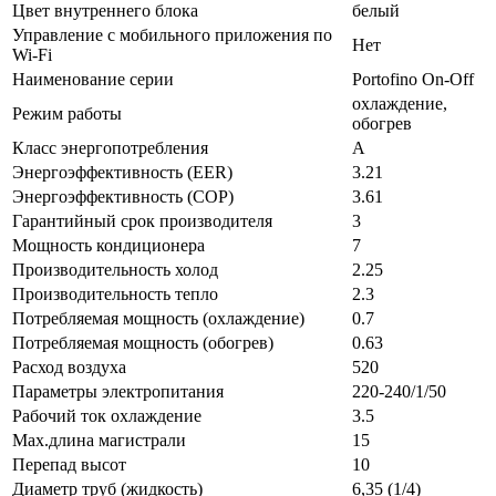
Цвет внутреннего блока
белый
Управление c мобильного приложения по
Нет
Wi-Fi
Наименование серии
Portofino On-Off
охлаждение,
Режим работы
обогрев
Класс энергопотребления
A
Энергоэффективность (EER)
3.21
Энергоэффективность (COP)
3.61
Гарантийный срок производителя
3
Мощность кондиционера
7
Производительность холод
2.25
Производительность тепло
2.3
Потребляемая мощность (охлаждение)
0.7
Потребляемая мощность (обогрев)
0.63
Расход воздуха
520
Параметры электропитания
220-240/1/50
Рабочий ток охлаждение
3.5
Max.длина магистрали
15
Перепад высот
10
Диаметр труб (жидкость)
6,35 (1/4)