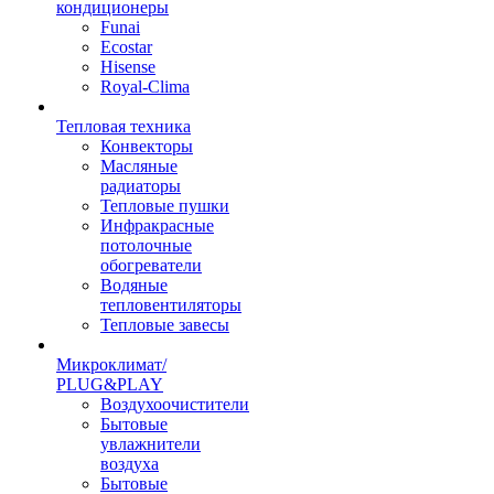
кондиционеры
Funai
Ecostar
Hisense
Royal-Clima
Тепловая техника
Конвекторы
Масляные
радиаторы
Тепловые пушки
Инфракрасные
потолочные
обогреватели
Водяные
тепловентиляторы
Тепловые завесы
Микроклимат/
PLUG&PLAY
Воздухоочистители
Бытовые
увлажнители
воздуха
Бытовые