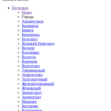
Подольск
Назад
Города
Архангельск
Балашиха
Брянск
Бронницы
Белгород
Великий Новгород
Видное
Владимир
Вологда
Воронеж
Волгоград
Дзержинский
Домодедово
Долгопрудный
Железнодорожный
Жуковский
Звенигород
Зеленоград
Иваново
Кострома
Котельники