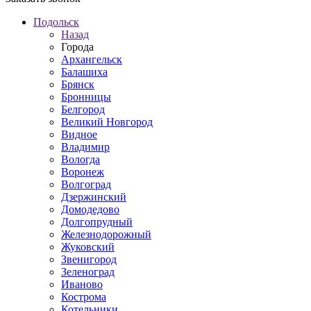
Подольск
Назад
Города
Архангельск
Балашиха
Брянск
Бронницы
Белгород
Великий Новгород
Видное
Владимир
Вологда
Воронеж
Волгоград
Дзержинский
Домодедово
Долгопрудный
Железнодорожный
Жуковский
Звенигород
Зеленоград
Иваново
Кострома
Котельники