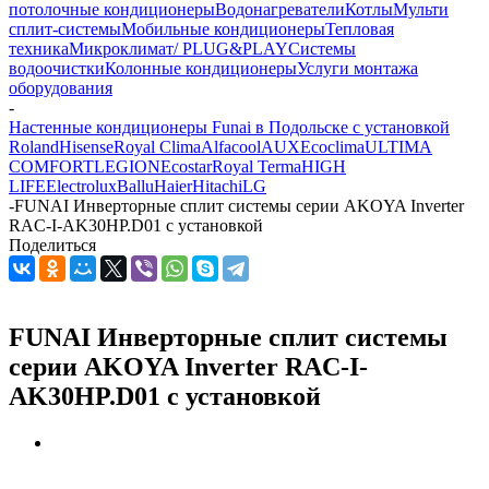
потолочные кондиционеры
Водонагреватели
Котлы
Мульти
сплит-системы
Мобильные кондиционеры
Тепловая
техника
Микроклимат/ PLUG&PLAY
Системы
водоочистки
Колонные кондиционеры
Услуги монтажа
оборудования
-
Настенные кондиционеры Funai в Подольске с установкой
Roland
Hisense
Royal Clima
Alfacool
AUX
Ecoclima
ULTIMA
COMFORT
LEGION
Ecostar
Royal Terma
HIGH
LIFE
Electrolux
Ballu
Haier
Hitachi
LG
-
FUNAI Инверторные сплит системы серии AKOYA Inverter
RAC-I-AK30HP.D01 с установкой
Поделиться
FUNAI Инверторные сплит системы
серии AKOYA Inverter RAC-I-
AK30HP.D01 с установкой