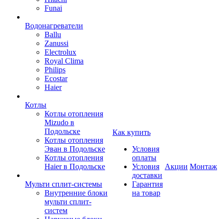
Funai
Водонагреватели
Ballu
Zanussi
Electrolux
Royal Clima
Philips
Ecostar
Haier
Котлы
Котлы отопления
Mizudo в
Подольске
Как купить
Котлы отопления
Эван в Подольске
Условия
Котлы отопления
оплаты
Haier в Подольске
Условия
Акции
Монтаж
доставки
Мульти сплит-системы
Гарантия
Внутренние блоки
на товар
мульти сплит-
систем