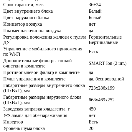
Срок гарантии, мес.
36+24
Цвет внутреннего блока
Белый
Цвет наружного блока
Белый
Ионизатор воздуха
нет
Плазменная очистка воздуха
да
Регулировка положения жалюзи с пульта
Горизонтальные +
ДУ
Вертикальные
Управление c мобильного приложения
Есть
по Wi-Fi
Дополнительные фильтры тонкой
SMART Ion (2 шт.)
очистки в комплекте
Противопылевой фильтр в комплекте
да
Пульт управления в комплекте
да, беспроводной
Габаритные размеры внутреннего блока
723x286x199
(ШхВхГ), мм
Габаритные размеры наружного блока
668x469x252
(ШхВхГ), мм
Заводская заправка хладагента, г
450
УФ-лампа для обеззараживания
нет
Инвертор
Есть
Уровень шума блока
20