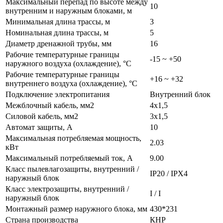
Максимальный перепад по высоте между
10
внутренним и наружным блоками, м
Минимальная длина трассы, м
3
Номинальная длина трассы, м
5
Диаметр дренажной трубы, мм
16
Рабочие температурные границы
-15 ~ +50
наружного воздуха (охлаждение), °C
Рабочие температурные границы
+16 ~ +32
внутреннего воздуха (охлаждение), °C
Подключение электропитания
Внутренний блок
Межблочный кабель, мм2
4x1,5
Силовой кабель, мм2
3x1,5
Автомат защиты, А
10
Максимальная потребляемая мощность,
2.03
кВт
Максимальный потребляемый ток, А
9.00
Класс пылевлагозащиты, внутренний /
IP20 / IPX4
наружный блок
Класс электрозащиты, внутренний /
I / I
наружный блок
Монтажный размер наружного блока, мм
430*231
Страна производства
КНР