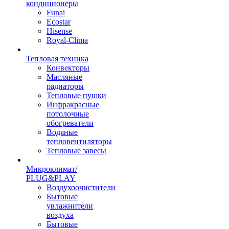
кондиционеры
Funai
Ecostar
Hisense
Royal-Clima
Тепловая техника
Конвекторы
Масляные
радиаторы
Тепловые пушки
Инфракрасные
потолочные
обогреватели
Водяные
тепловентиляторы
Тепловые завесы
Микроклимат/
PLUG&PLAY
Воздухоочистители
Бытовые
увлажнители
воздуха
Бытовые