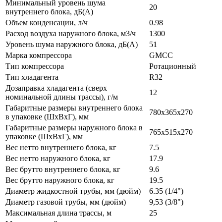
Минимальный уровень шума
20
внутреннего блока, дБ(А)
Объем конденсации, л/ч
0.98
Расход воздуха наружного блока, м3/ч
1300
Уровень шума наружного блока, дБ(А)
51
Марка компрессора
GMCC
Тип компрессора
Ротационный
Тип хладагента
R32
Дозаправка хладагента (сверх
12
номинальной длины трассы), г/м
Габаритные размеры внутреннего блока
780x365x270
в упаковке (ШxВxГ), мм
Габаритные размеры наружного блока в
765x515x270
упаковке (ШxВxГ), мм
Вес нетто внутреннего блока, кг
7.5
Вес нетто наружного блока, кг
17.9
Вес брутто внутреннего блока, кг
9.6
Вес брутто наружного блока, кг
19.5
Диаметр жидкостной трубы, мм (дюйм)
6.35 (1/4")
Диаметр газовой трубы, мм (дюйм)
9,53 (3/8")
Максимальная длина трассы, м
25