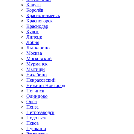
Калуга
Королёв
Краснознаменск
Красногорск
Краснодар
Курск
Липецк
Лобня
Лыткарино
Москва
Московский
Мурманск
Мытищи
Нахабино
Некрасовский
Нижний Новгород
Ногинск
Одинцово
Орёл
Пенза
Петрозаводск
Подольск
Псков
Пушкино
Раменское