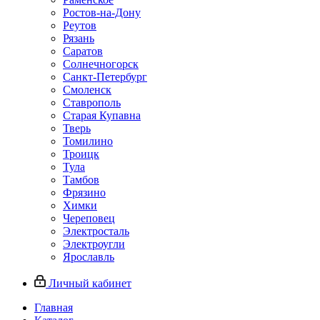
Ростов-на-Дону
Реутов
Рязань
Саратов
Солнечногорск
Санкт-Петербург
Смоленск
Ставрополь
Старая Купавна
Тверь
Томилино
Троицк
Тула
Тамбов
Фрязино
Химки
Череповец
Электросталь
Электроугли
Ярославль
Личный кабинет
Главная