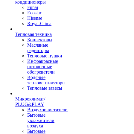
кондиционеры
Funai
Ecostar
Hisense
Royal-Clima
Тепловая техника
Конвекторы
Масляные
радиаторы
Тепловые пушки
Инфракрасные
потолочные
обогреватели
Водяные
тепловентиляторы
Тепловые завесы
Микроклимат/
PLUG&PLAY
Воздухоочистители
Бытовые
увлажнители
воздуха
Бытовые