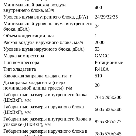
Минимальный расход воздуха
400
внутреннего блока, м3/ч
Уровень шума внутреннего блока, дБ(А)
24/29/32/35
Минимальный уровень шума внутреннего
24
блока, дБ(А)
Объем конденсации, л/ч
1
Расход воздуха наружного блока, м3/ч
2000
Уровень шума наружного блока, дБ(А)
53
Марка компрессора
GMCC
Тип компрессора
Ротационный
Тип хладагента
R410A
Заводская заправка хладагента, r
510
Дозаправка хладагента (сверх
20
номинальной длины трассы), г/м
Габаритные размеры внутреннего блока
761x295x200
(ШxВxГ), мм
Габаритные размеры наружного блока
660x500x240
(ШxВxГ), мм
Габаритные размеры внутреннего блока в
825x367x277
упаковке (ШxВxГ), мм
Габаритные размеры наружного блока в
780x570x345