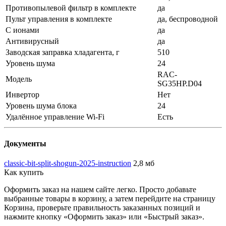
Противопылевой фильтр в комплекте
да
Пульт управления в комплекте
да, беспроводной
С ионами
да
Антивирусный
да
Заводская заправка хладагента, г
510
Уровень шума
24
RAC-
Модель
SG35HP.D04
Инвертор
Нет
Уровень шума блока
24
Удалённое управление Wi-Fi
Есть
Документы
classic-bit-split-shogun-2025-instruction
2,8 мб
Как купить
Оформить заказ на нашем сайте легко. Просто добавьте
выбранные товары в корзину, а затем перейдите на страницу
Корзина, проверьте правильность заказанных позиций и
нажмите кнопку «Оформить заказ» или «Быстрый заказ».