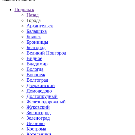
Подольск
Назад
Города
Архангельск
Балашиха
Брянск
Бронницы
Белгород
Великий Новгород
Видное
Владимир
Вологда
Воронеж
Волгоград
Дзержинский
Домодедово
Долгопрудный
Железнодорожный
Жуковский
Звенигород
Зеленоград
Иваново
Кострома
Котельники