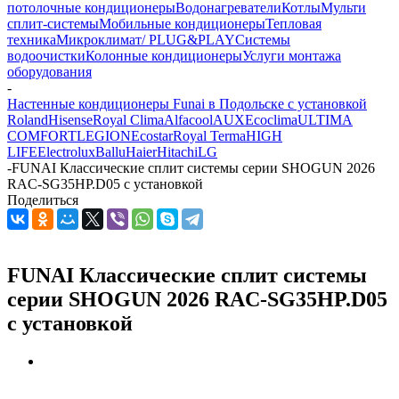
потолочные кондиционеры
Водонагреватели
Котлы
Мульти
сплит-системы
Мобильные кондиционеры
Тепловая
техника
Микроклимат/ PLUG&PLAY
Системы
водоочистки
Колонные кондиционеры
Услуги монтажа
оборудования
-
Настенные кондиционеры Funai в Подольске с установкой
Roland
Hisense
Royal Clima
Alfacool
AUX
Ecoclima
ULTIMA
COMFORT
LEGION
Ecostar
Royal Terma
HIGH
LIFE
Electrolux
Ballu
Haier
Hitachi
LG
-
FUNAI Классические сплит системы серии SHOGUN 2026
RAC-SG35HP.D05 с установкой
Поделиться
FUNAI Классические сплит системы
серии SHOGUN 2026 RAC-SG35HP.D05
с установкой