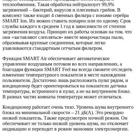
теплообменник. Такая обработка нейтрализует 99,9%
загрязнений – бактерий, вирусов и плесневых грибов. В
комплект также входят 4 сменных фильтра с ионами серебра
SMART Ion. Их можно ставить попарно или по одному. Срок
службы каждого в среднем 1 год в зависимости от степени
загрязнения воздуха. Принцип их работы основан на том, что
они «заставляют слепляться» вместе микрочастицы пыли,
образовывая крупные соединения, которые легко
улавливаются стандартным сетчатым фильтром.
Функция SMART Air обеспечивает автоматическое
управление воздушным потоком во всех направлениях, а
благодаря функции SMART Feel вы всегда сможете отследить
изменение температурного показателя в месте нахождения
пользователя. Достаточно лишь расположить пульт рядом, и
кондиционер будет ориентироваться на показатели датчика
температуры, встроенного в пульт, а не на внутреннем блоке.
В разных частях комнаты температура может отличаться.
Кондиционер работает очень тихо. Уровень шума внутреннего
блока на минимальной скорости – 21 дБ(А). Это рекордно
низкий показатель. Также предусмотрен ночной режим. Он
обеспечивает не только низкий уровень шума, но отключает
индикацию и переходит в режим экономии электроэнергии.