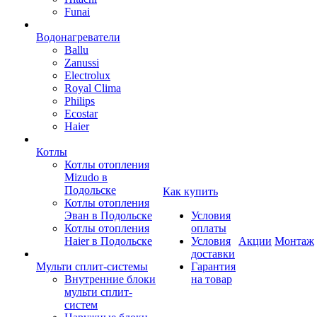
Funai
Водонагреватели
Ballu
Zanussi
Electrolux
Royal Clima
Philips
Ecostar
Haier
Котлы
Котлы отопления
Mizudo в
Подольске
Как купить
Котлы отопления
Эван в Подольске
Условия
Котлы отопления
оплаты
Haier в Подольске
Условия
Акции
Монтаж
доставки
Мульти сплит-системы
Гарантия
Внутренние блоки
на товар
мульти сплит-
систем