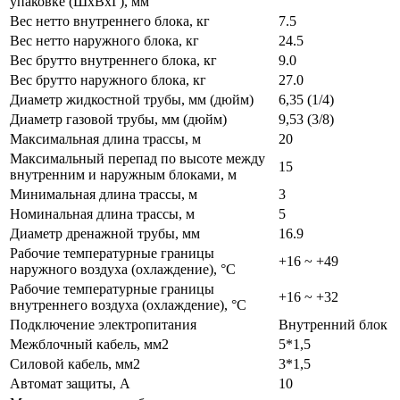
упаковке (ШxВxГ), мм
Вес нетто внутреннего блока, кг
7.5
Вес нетто наружного блока, кг
24.5
Вес брутто внутреннего блока, кг
9.0
Вес брутто наружного блока, кг
27.0
Диаметр жидкостной трубы, мм (дюйм)
6,35 (1/4)
Диаметр газовой трубы, мм (дюйм)
9,53 (3/8)
Максимальная длина трассы, м
20
Максимальный перепад по высоте между
15
внутренним и наружным блоками, м
Минимальная длина трассы, м
3
Номинальная длина трассы, м
5
Диаметр дренажной трубы, мм
16.9
Рабочие температурные границы
+16 ~ +49
наружного воздуха (охлаждение), °C
Рабочие температурные границы
+16 ~ +32
внутреннего воздуха (охлаждение), °C
Подключение электропитания
Внутренний блок
Межблочный кабель, мм2
5*1,5
Силовой кабель, мм2
3*1,5
Автомат защиты, А
10