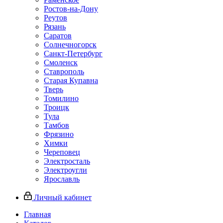
Ростов-на-Дону
Реутов
Рязань
Саратов
Солнечногорск
Санкт-Петербург
Смоленск
Ставрополь
Старая Купавна
Тверь
Томилино
Троицк
Тула
Тамбов
Фрязино
Химки
Череповец
Электросталь
Электроугли
Ярославль
Личный кабинет
Главная