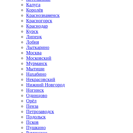
Калуга
Королёв
Краснознаменск
Красногорск
Краснодар
Курск
Липецк
Лобня
Лыткарино
Москва
Московский
Мурманск
Мытищи
Нахабино
Некрасовский
Нижний Новгород
Ногинск
Одинцово
Орёл
Пенза
Петрозаводск
Подольск
Псков
Пушкино
Раменское