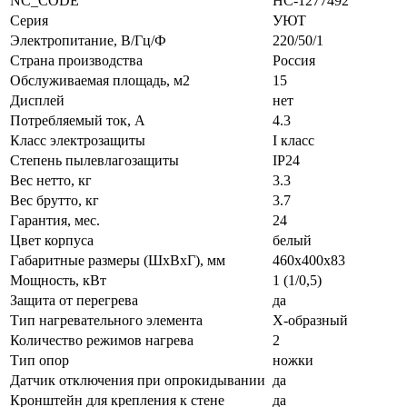
NC_CODE
НС-1277492
Серия
УЮТ
Электропитание, В/Гц/Ф
220/50/1
Страна производства
Россия
Обслуживаемая площадь, м2
15
Дисплей
нет
Потребляемый ток, А
4.3
Класс электрозащиты
I класс
Степень пылевлагозащиты
IP24
Вес нетто, кг
3.3
Вес брутто, кг
3.7
Гарантия, мес.
24
Цвет корпуса
белый
Габаритные размеры (ШxВxГ), мм
460x400x83
Мощность, кВт
1 (1/0,5)
Защита от перегрева
да
Тип нагревательного элемента
Х-образный
Количество режимов нагрева
2
Тип опор
ножки
Датчик отключения при опрокидывании
да
Кронштейн для крепления к стене
да