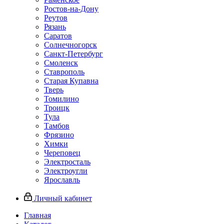
Ростов-на-Дону
Реутов
Рязань
Саратов
Солнечногорск
Санкт-Петербург
Смоленск
Ставрополь
Старая Купавна
Тверь
Томилино
Троицк
Тула
Тамбов
Фрязино
Химки
Череповец
Электросталь
Электроугли
Ярославль
Личный кабинет
Главная