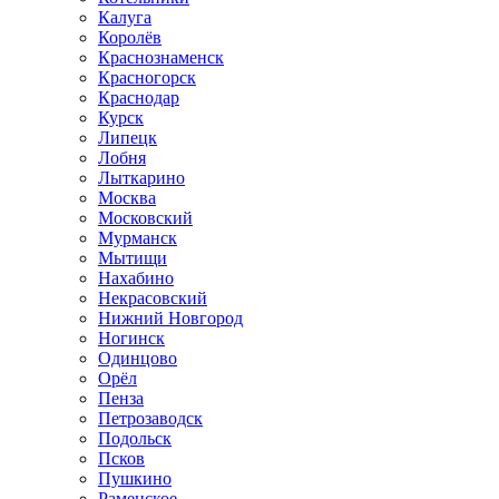
Калуга
Королёв
Краснознаменск
Красногорск
Краснодар
Курск
Липецк
Лобня
Лыткарино
Москва
Московский
Мурманск
Мытищи
Нахабино
Некрасовский
Нижний Новгород
Ногинск
Одинцово
Орёл
Пенза
Петрозаводск
Подольск
Псков
Пушкино
Раменское