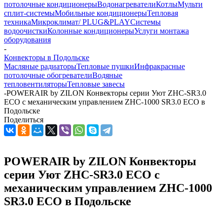
потолочные кондиционеры
Водонагреватели
Котлы
Мульти
сплит-системы
Мобильные кондиционеры
Тепловая
техника
Микроклимат/ PLUG&PLAY
Системы
водоочистки
Колонные кондиционеры
Услуги монтажа
оборудования
-
Конвекторы в Подольске
Масляные радиаторы
Тепловые пушки
Инфракрасные
потолочные обогреватели
Водяные
тепловентиляторы
Тепловые завесы
-
POWERAIR by ZILON Конвекторы серии Уют ZHC-SR3.0
ECO с механическим управлением ZHC-1000 SR3.0 ECO в
Подольске
Поделиться
POWERAIR by ZILON Конвекторы
серии Уют ZHC-SR3.0 ECO с
механическим управлением ZHC-1000
SR3.0 ECO в Подольске