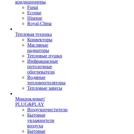
кондиционеры
Funai
Ecostar
Hisense
Royal-Clima
Тепловая техника
Конвекторы
Масляные
радиаторы
Тепловые пушки
Инфракрасные
потолочные
обогреватели
Водяные
тепловентиляторы
Тепловые завесы
Микроклимат/
PLUG&PLAY
Воздухоочистители
Бытовые
увлажнители
воздуха
Бытовые