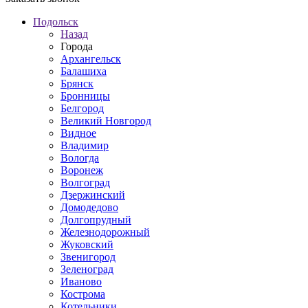
Подольск
Назад
Города
Архангельск
Балашиха
Брянск
Бронницы
Белгород
Великий Новгород
Видное
Владимир
Вологда
Воронеж
Волгоград
Дзержинский
Домодедово
Долгопрудный
Железнодорожный
Жуковский
Звенигород
Зеленоград
Иваново
Кострома
Котельники