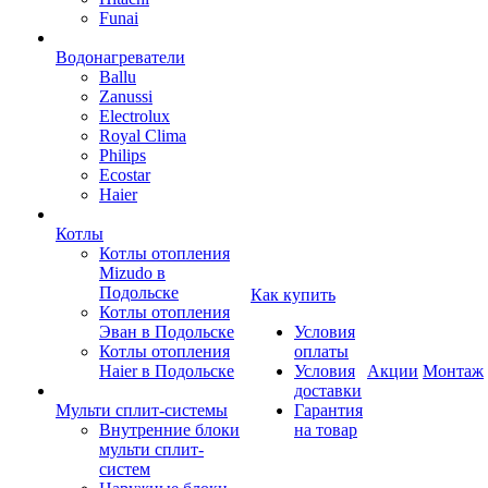
Funai
Водонагреватели
Ballu
Zanussi
Electrolux
Royal Clima
Philips
Ecostar
Haier
Котлы
Котлы отопления
Mizudo в
Подольске
Как купить
Котлы отопления
Эван в Подольске
Условия
Котлы отопления
оплаты
Haier в Подольске
Условия
Акции
Монтаж
доставки
Мульти сплит-системы
Гарантия
Внутренние блоки
на товар
мульти сплит-
систем