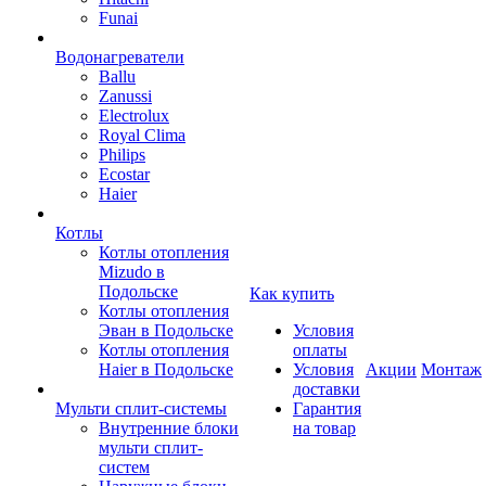
Funai
Водонагреватели
Ballu
Zanussi
Electrolux
Royal Clima
Philips
Ecostar
Haier
Котлы
Котлы отопления
Mizudo в
Подольске
Как купить
Котлы отопления
Эван в Подольске
Условия
Котлы отопления
оплаты
Haier в Подольске
Условия
Акции
Монтаж
доставки
Мульти сплит-системы
Гарантия
Внутренние блоки
на товар
мульти сплит-
систем