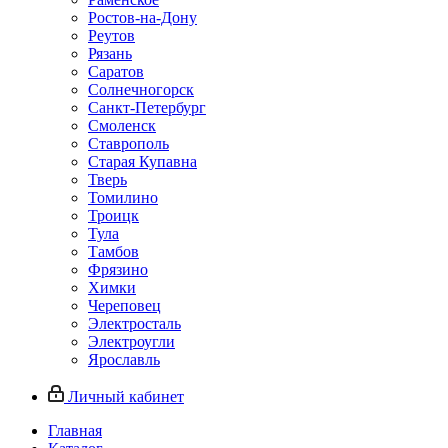
Ростов-на-Дону
Реутов
Рязань
Саратов
Солнечногорск
Санкт-Петербург
Смоленск
Ставрополь
Старая Купавна
Тверь
Томилино
Троицк
Тула
Тамбов
Фрязино
Химки
Череповец
Электросталь
Электроугли
Ярославль
Личный кабинет
Главная