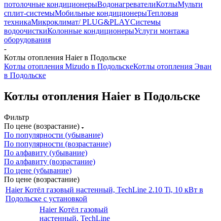
потолочные кондиционеры
Водонагреватели
Котлы
Мульти
сплит-системы
Мобильные кондиционеры
Тепловая
техника
Микроклимат/ PLUG&PLAY
Системы
водоочистки
Колонные кондиционеры
Услуги монтажа
оборудования
-
Котлы отопления Haier в Подольске
Котлы отопления Mizudo в Подольске
Котлы отопления Эван
в Подольске
Котлы отопления Haier в Подольске
Фильтр
По цене (возрастание)
По популярности (убывание)
По популярности (возрастание)
По алфавиту (убывание)
По алфавиту (возрастание)
По цене (убывание)
По цене (возрастание)
Haier Котёл газовый настенный, TechLine 2.10 Ti, 10 кВт в
Подольске с установкой
Haier Котёл газовый
настенный, TechLine