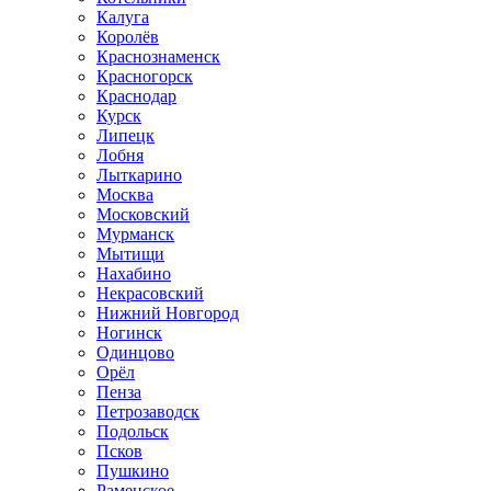
Калуга
Королёв
Краснознаменск
Красногорск
Краснодар
Курск
Липецк
Лобня
Лыткарино
Москва
Московский
Мурманск
Мытищи
Нахабино
Некрасовский
Нижний Новгород
Ногинск
Одинцово
Орёл
Пенза
Петрозаводск
Подольск
Псков
Пушкино
Раменское