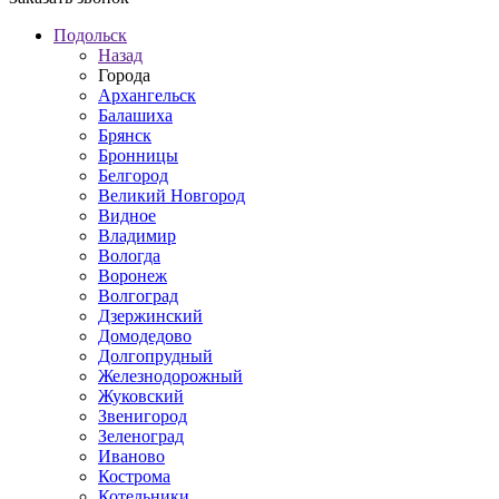
Подольск
Назад
Города
Архангельск
Балашиха
Брянск
Бронницы
Белгород
Великий Новгород
Видное
Владимир
Вологда
Воронеж
Волгоград
Дзержинский
Домодедово
Долгопрудный
Железнодорожный
Жуковский
Звенигород
Зеленоград
Иваново
Кострома
Котельники