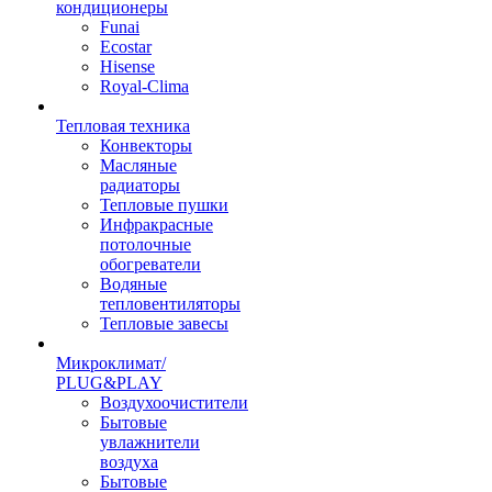
кондиционеры
Funai
Ecostar
Hisense
Royal-Clima
Тепловая техника
Конвекторы
Масляные
радиаторы
Тепловые пушки
Инфракрасные
потолочные
обогреватели
Водяные
тепловентиляторы
Тепловые завесы
Микроклимат/
PLUG&PLAY
Воздухоочистители
Бытовые
увлажнители
воздуха
Бытовые