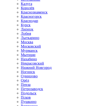
Калуга
Королёв
Краснознаменск
Красногорск
Краснодар
Курск
Липецк
Лобня
Лыткарино
Москва
Московский
Мурманск
Мытищи
Нахабино
Некрасовский
Нижний Новгород
Ногинск
Одинцово
Орёл
Пенза
Петрозаводск
Подольск
Псков
Пушкино
Раменское