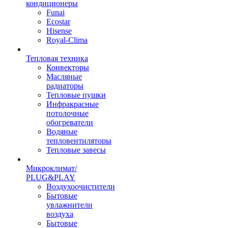
кондиционеры
Funai
Ecostar
Hisense
Royal-Clima
Тепловая техника
Конвекторы
Масляные
радиаторы
Тепловые пушки
Инфракрасные
потолочные
обогреватели
Водяные
тепловентиляторы
Тепловые завесы
Микроклимат/
PLUG&PLAY
Воздухоочистители
Бытовые
увлажнители
воздуха
Бытовые