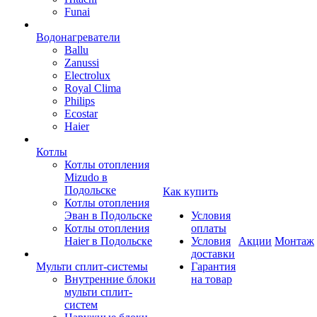
Funai
Водонагреватели
Ballu
Zanussi
Electrolux
Royal Clima
Philips
Ecostar
Haier
Котлы
Котлы отопления
Mizudo в
Подольске
Как купить
Котлы отопления
Эван в Подольске
Условия
Котлы отопления
оплаты
Haier в Подольске
Условия
Акции
Монтаж
доставки
Мульти сплит-системы
Гарантия
Внутренние блоки
на товар
мульти сплит-
систем