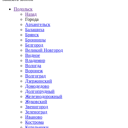
Подольск
Назад
Города
Архангельск
Балашиха
Брянск
Бронницы
Белгород
Великий Новгород
Видное
Владимир
Вологда
Воронеж
Волгоград
Дзержинский
Домодедово
Долгопрудный
Железнодорожный
Жуковский
Звенигород
Зеленоград
Иваново
Кострома
Котельники