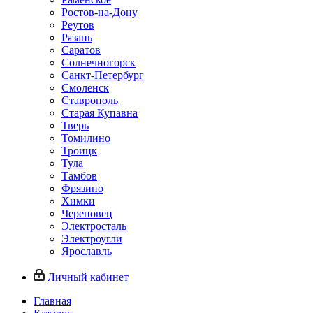
Ростов-на-Дону
Реутов
Рязань
Саратов
Солнечногорск
Санкт-Петербург
Смоленск
Ставрополь
Старая Купавна
Тверь
Томилино
Троицк
Тула
Тамбов
Фрязино
Химки
Череповец
Электросталь
Электроугли
Ярославль
Личный кабинет
Главная