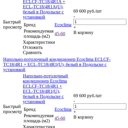
ECLCF-TC18/4R1A +
ECL-TC18/4R1A(U),
69 600
руб.
/шт
белый в Подольске с
-
установкой
Быстрый
Бренд
Ecoclima
просмотр
+
Рекомендуемая
В корзину
45-60
площадь (м2)
Характеристики
Отложить
Сравнить
Напольно-потолочный кондиционер Ecoclima ECLCF-
TC18/4R1 + ECL-TC18/4R1(U), белый в Подольске с
установкой
Напольно-потолочный
кондиционер Ecoclima
ECLCF-TC18/4R1 +
ECL-TC18/4R1(U),
69 600
руб.
/шт
белый в Подольске с
-
установкой
Быстрый
Бренд
Ecoclima
просмотр
+
Рекомендуемая
В корзину
45-60
площадь (м2)
Характеристики