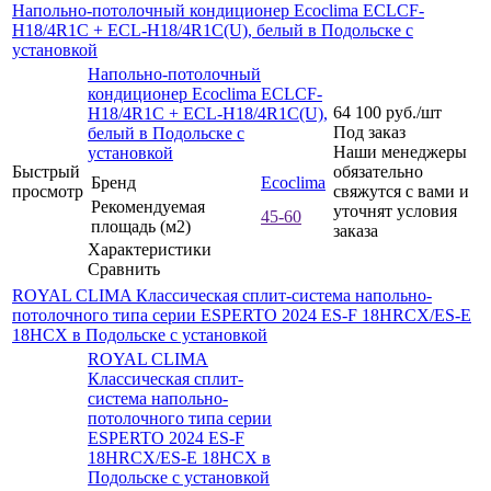
Напольно-потолочный кондиционер Ecoclima ECLCF-
H18/4R1C + ECL-H18/4R1C(U), белый в Подольске с
установкой
Напольно-потолочный
кондиционер Ecoclima ECLCF-
64 100
руб.
/шт
H18/4R1C + ECL-H18/4R1C(U),
Под заказ
белый в Подольске с
Наши менеджеры
установкой
Быстрый
обязательно
Бренд
Ecoclima
просмотр
свяжутся с вами и
Рекомендуемая
уточнят условия
45-60
площадь (м2)
заказа
Характеристики
Сравнить
ROYAL CLIMA Классическая сплит-система напольно-
потолочного типа серии ESPERTO 2024 ES-F 18HRCX/ES-E
18HCX в Подольске с установкой
ROYAL CLIMA
Классическая сплит-
система напольно-
потолочного типа серии
ESPERTO 2024 ES-F
18HRCX/ES-E 18HCX в
Подольске с установкой