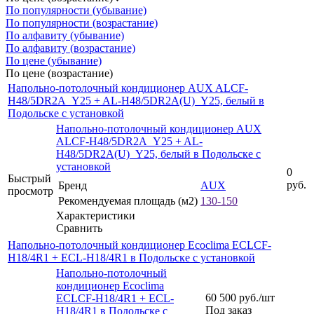
По популярности (убывание)
По популярности (возрастание)
По алфавиту (убывание)
По алфавиту (возрастание)
По цене (убывание)
По цене (возрастание)
Напольно-потолочный кондиционер AUX ALCF-
H48/5DR2A_Y25 + AL-H48/5DR2A(U)_Y25, белый в
Подольске с установкой
Напольно-потолочный кондиционер AUX
ALCF-H48/5DR2A_Y25 + AL-
H48/5DR2A(U)_Y25, белый в Подольске с
установкой
0
Быстрый
руб.
Бренд
AUX
просмотр
Рекомендуемая площадь (м2)
130-150
Характеристики
Сравнить
Напольно-потолочный кондиционер Ecoclima ECLCF-
H18/4R1 + ECL-H18/4R1 в Подольске с установкой
Напольно-потолочный
кондиционер Ecoclima
60 500
руб.
/шт
ECLCF-H18/4R1 + ECL-
Под заказ
H18/4R1 в Подольске с