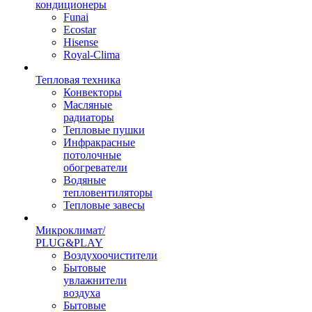
кондиционеры
Funai
Ecostar
Hisense
Royal-Clima
Тепловая техника
Конвекторы
Масляные
радиаторы
Тепловые пушки
Инфракрасные
потолочные
обогреватели
Водяные
тепловентиляторы
Тепловые завесы
Микроклимат/
PLUG&PLAY
Воздухоочистители
Бытовые
увлажнители
воздуха
Бытовые