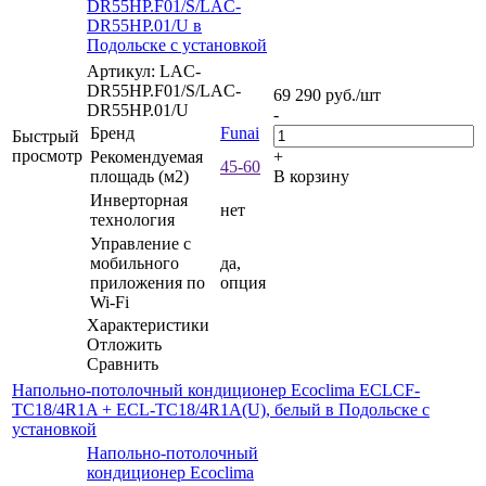
DR55HP.F01/S/LAC-
DR55HP.01/U в
Подольске с установкой
Артикул: LAC-
DR55HP.F01/S/LAC-
69 290
руб.
/шт
DR55HP.01/U
-
Бренд
Funai
Быстрый
просмотр
Рекомендуемая
+
45-60
площадь (м2)
В корзину
Инверторная
нет
технология
Управление c
мобильного
да,
приложения по
опция
Wi-Fi
Характеристики
Отложить
Сравнить
Напольно-потолочный кондиционер Ecoclima ECLCF-
TC18/4R1A + ECL-TC18/4R1A(U), белый в Подольске с
установкой
Напольно-потолочный
кондиционер Ecoclima