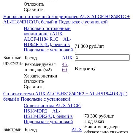
Отложить
Сравнить
Напольно-потолочный кондиционер AUX ALCF-H18/4R1C +
AL-H18/4R1C(U), белый в Подольске с установкой
Напольно-потолочный
кондиционер AUX
ALCF-H18/4R1C + AL-
H18/4R1C(U), белый в
71 300
руб.
/шт
Подольске с установкой
-
Быстрый
Бренд
AUX
просмотр
+
Рекомендуемая
45-
В корзину
площадь (м2)
60
Характеристики
Отложить
Сравнить
Сплит-система AUX ALCF-HS18/4DR2 + AL-HS18/4DR2(U),
белый в Подольске с установкой
Сплит-система AUX ALCF-
HS18/4DR2 + AL-
73 300
руб.
/шт
HS18/4DR2(U), белый в
Под заказ
Подольске с установкой
Наши менеджеры
Быстрый
Бренд
AUX
обязательно свяжутся