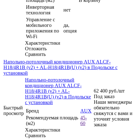
площадь (м2)
В корзину
Инверторная
нет
технология
Управление c
мобильного
да,
приложения по
опция
Wi-Fi
Характеристики
Отложить
Сравнить
Напольно-потолочный кондиционер AUX ALCF-
H18/4R1B (v2) + AL-H18/4R1B(U) (v2) в Подольске с
установкой
Напольно-потолочный
кондиционер AUX ALCF-
62 400
руб.
/шт
H18/4R1B (v2) + AL-
Под заказ
H18/4R1B(U) (v2) в Подольске
Наши менеджеры
с установкой
Быстрый
обязательно
Бренд
AUX
просмотр
свяжутся с вами и
Рекомендуемая площадь
45-
уточнят условия
(м2)
60
заказа
Характеристики
Сравнить