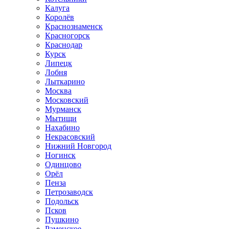
Калуга
Королёв
Краснознаменск
Красногорск
Краснодар
Курск
Липецк
Лобня
Лыткарино
Москва
Московский
Мурманск
Мытищи
Нахабино
Некрасовский
Нижний Новгород
Ногинск
Одинцово
Орёл
Пенза
Петрозаводск
Подольск
Псков
Пушкино
Раменское