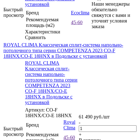
Наши менеджеры
установкой
Быстрый
обязательно
Бренд
Ecoclima
просмотр
свяжутся с вами и
Рекомендуемая
уточнят условия
45-60
площадь (м2)
заказа
Характеристики
Сравнить
ROYAL CLIMA Классическая сплит-система напольно-
потолочного типа серии COMPETENZA 2023 CO-F
18HNX/CO-E 18HNX в Подольске с установкой
ROYAL CLIMA
Классическая сплит-
система напольно-
потолочного типа серии
COMPETENZA 2023
CO-F 18HNX/CO-E
18HNX в Подольске с
установкой
Артикул: CO-F
18HNX/CO-E 18HNX
61 490
руб.
/шт
Royal
-
Бренд
Clima
Быстрый
просмотр
Рекомендуемая
+
45-60