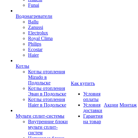
Funai
Водонагреватели
Ballu
Zanussi
Electrolux
Royal Clima
Philips
Ecostar
Haier
Котлы
Котлы отопления
Mizudo в
Подольске
Как купить
Котлы отопления
Эван в Подольске
Условия
Котлы отопления
оплаты
Haier в Подольске
Условия
Акции
Монтаж
доставки
Мульти сплит-системы
Гарантия
Внутренние блоки
на товар
мульти сплит-
систем