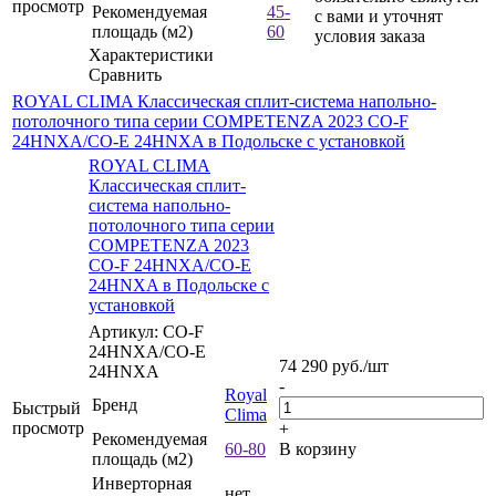
просмотр
Рекомендуемая
45-
с вами и уточнят
площадь (м2)
60
условия заказа
Характеристики
Сравнить
ROYAL CLIMA Классическая сплит-система напольно-
потолочного типа серии COMPETENZA 2023 CO-F
24HNXA/CO-E 24HNXA в Подольске с установкой
ROYAL CLIMA
Классическая сплит-
система напольно-
потолочного типа серии
COMPETENZA 2023
CO-F 24HNXA/CO-E
24HNXA в Подольске с
установкой
Артикул: CO-F
24HNXA/CO-E
74 290
руб.
/шт
24HNXA
-
Royal
Бренд
Быстрый
Clima
просмотр
+
Рекомендуемая
60-80
В корзину
площадь (м2)
Инверторная
нет