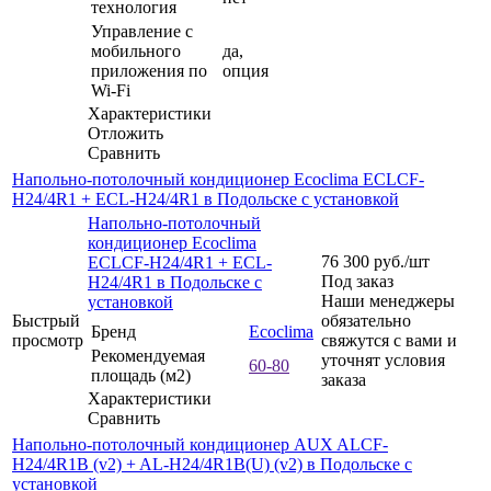
технология
Управление c
мобильного
да,
приложения по
опция
Wi-Fi
Характеристики
Отложить
Сравнить
Напольно-потолочный кондиционер Ecoclima ECLCF-
H24/4R1 + ECL-H24/4R1 в Подольске с установкой
Напольно-потолочный
кондиционер Ecoclima
76 300
руб.
/шт
ECLCF-H24/4R1 + ECL-
Под заказ
H24/4R1 в Подольске с
Наши менеджеры
установкой
Быстрый
обязательно
Бренд
Ecoclima
просмотр
свяжутся с вами и
Рекомендуемая
уточнят условия
60-80
площадь (м2)
заказа
Характеристики
Сравнить
Напольно-потолочный кондиционер AUX ALCF-
H24/4R1B (v2) + AL-H24/4R1B(U) (v2) в Подольске с
установкой