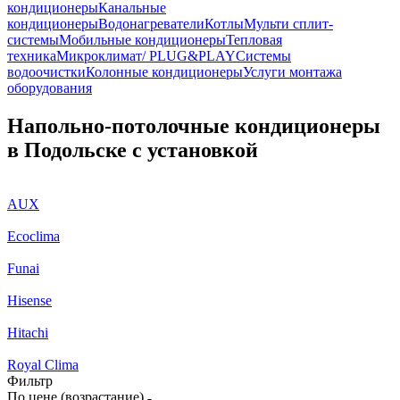
кондиционеры
Канальные
кондиционеры
Водонагреватели
Котлы
Мульти сплит-
системы
Мобильные кондиционеры
Тепловая
техника
Микроклимат/ PLUG&PLAY
Системы
водоочистки
Колонные кондиционеры
Услуги монтажа
оборудования
Напольно-потолочные кондиционеры
в Подольске с установкой
AUX
Ecoclima
Funai
Hisense
Hitachi
Royal Clima
Фильтр
По цене (возрастание)