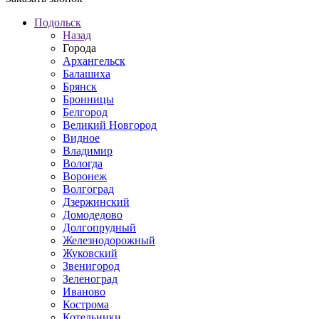
Подольск
Назад
Города
Архангельск
Балашиха
Брянск
Бронницы
Белгород
Великий Новгород
Видное
Владимир
Вологда
Воронеж
Волгоград
Дзержинский
Домодедово
Долгопрудный
Железнодорожный
Жуковский
Звенигород
Зеленоград
Иваново
Кострома
Котельники