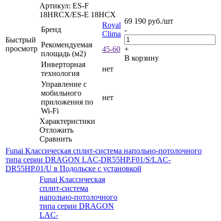
Артикул: ES-F
18HRCX/ES-E 18HCX
69 190
руб.
/шт
Royal
Бренд
-
Clima
Быстрый
Рекомендуемая
просмотр
45-60
+
площадь (м2)
В корзину
Инверторная
нет
технология
Управление c
мобильного
нет
приложения по
Wi-Fi
Характеристики
Отложить
Сравнить
Funai Классическая сплит-система напольно-потолочного
типа серии DRAGON LAC-DR55HP.F01/S/LAC-
DR55HP.01/U в Подольске с установкой
Funai Классическая
сплит-система
напольно-потолочного
типа серии DRAGON
LAC-