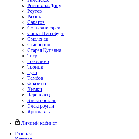
Ростов-на-Дону
Реутов
Рязань
Саратов
Солнечногорск
Санкт-Петербург
Смоленск
Ставрополь
Старая Купавна
Тверь
Томилино
Троицк
Тула
Тамбов
Фрязино
Химки
Череповец
Электросталь
Электроугли
Ярославль
Личный кабинет
Главная