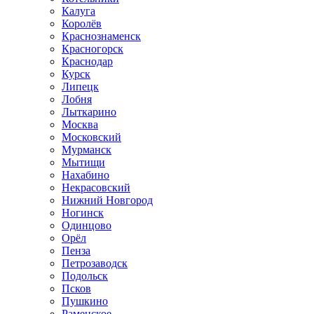
Калуга
Королёв
Краснознаменск
Красногорск
Краснодар
Курск
Липецк
Лобня
Лыткарино
Москва
Московский
Мурманск
Мытищи
Нахабино
Некрасовский
Нижний Новгород
Ногинск
Одинцово
Орёл
Пенза
Петрозаводск
Подольск
Псков
Пушкино
Раменское