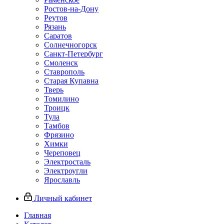
Ростов-на-Дону
Реутов
Рязань
Саратов
Солнечногорск
Санкт-Петербург
Смоленск
Ставрополь
Старая Купавна
Тверь
Томилино
Троицк
Тула
Тамбов
Фрязино
Химки
Череповец
Электросталь
Электроугли
Ярославль
Личный кабинет
Главная