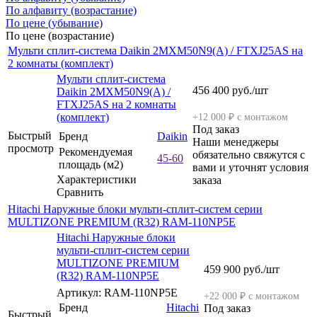
По алфавиту (возрастание)
По цене (убывание)
По цене (возрастание)
Мульти сплит-система Daikin 2MXM50N9(A) / FTXJ25AS на
2 комнаты (комплект)
Мульти сплит-система
456 400
руб.
/шт
Daikin 2MXM50N9(A) /
FTXJ25AS на 2 комнаты
(комплект)
+12 000 ₽ с монтажом
Под заказ
Быстрый
Бренд
Daikin
Наши менеджеры
просмотр
Рекомендуемая
обязательно свяжутся с
45-60
площадь (м2)
вами и уточнят условия
Характеристики
заказа
Сравнить
Hitachi Наружные блоки мульти-сплит-систем серии
MULTIZONE PREMIUM (R32) RAM-110NP5E
Hitachi Наружные блоки
мульти-сплит-систем серии
MULTIZONE PREMIUM
459 900
руб.
/шт
(R32) RAM-110NP5E
Артикул: RAM-110NP5E
+22 000 ₽ с монтажом
Бренд
Hitachi
Под заказ
Быстрый