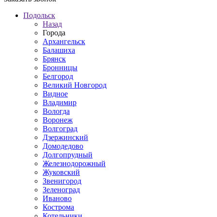
Подольск
Назад
Города
Архангельск
Балашиха
Брянск
Бронницы
Белгород
Великий Новгород
Видное
Владимир
Вологда
Воронеж
Волгоград
Дзержинский
Домодедово
Долгопрудный
Железнодорожный
Жуковский
Звенигород
Зеленоград
Иваново
Кострома
Котельники