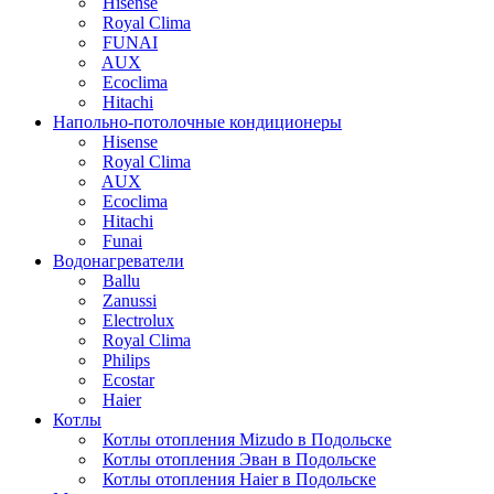
Hisense
Royal Clima
FUNAI
AUX
Ecoclima
Hitachi
Напольно-потолочные кондиционеры
Hisense
Royal Clima
AUX
Ecoclima
Hitachi
Funai
Водонагреватели
Ballu
Zanussi
Electrolux
Royal Clima
Philips
Ecostar
Haier
Котлы
Котлы отопления Mizudo в Подольске
Котлы отопления Эван в Подольске
Котлы отопления Haier в Подольске