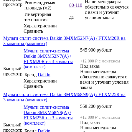
Наши менеджеры
Рекомендуемая
просмотр
80-110
обязательно свяжутся
площадь (м2)
с вами и уточнят
Инверторная
да
условия заказа
технология
Характеристики
Сравнить
Мульти сплит-система Daikin 3MXM52N7(A) / FTXM20R на
3 комнаты (комплект)
545 900
руб.
/шт
Мульти сплит-система
Daikin 3MXM52N7(A) /
FTXM20R на 3 комнаты
+12 000 ₽ с монтажом
Под заказ
(комплект)
Быстрый
Наши менеджеры
просмотр
Бренд
Daikin
обязательно свяжутся с
Характеристики
вами и уточнят условия
Сравнить
заказа
Мульти сплит-система Daikin 3MXM68N9(A) / FTXM25R на
3 комнаты (комплект)
558 200
руб.
/шт
Мульти сплит-система
Daikin 3MXM68N9(A) /
FTXM25R на 3 комнаты
+12 000 ₽ с монтажом
Под заказ
(комплект)
Быстрый
Наши менеджеры
просмотр
Бренд
Daikin