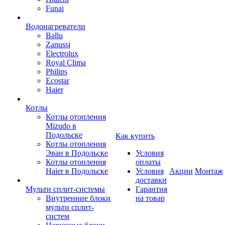
Funai
Водонагреватели
Ballu
Zanussi
Electrolux
Royal Clima
Philips
Ecostar
Haier
Котлы
Котлы отопления
Mizudo в
Подольске
Как купить
Котлы отопления
Эван в Подольске
Условия
Котлы отопления
оплаты
Haier в Подольске
Условия
Акции
Монтаж
доставки
Мульти сплит-системы
Гарантия
Внутренние блоки
на товар
мульти сплит-
систем