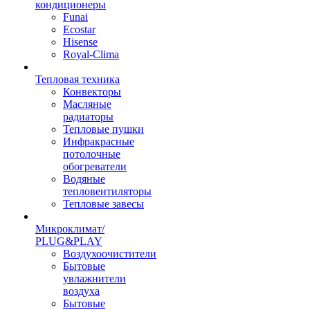
кондиционеры
Funai
Ecostar
Hisense
Royal-Clima
Тепловая техника
Конвекторы
Масляные
радиаторы
Тепловые пушки
Инфракрасные
потолочные
обогреватели
Водяные
тепловентиляторы
Тепловые завесы
Микроклимат/
PLUG&PLAY
Воздухоочистители
Бытовые
увлажнители
воздуха
Бытовые