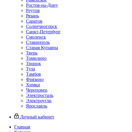
Ростов-на-Дону
Реутов
Рязань
Саратов
Солнечногорск
Санкт-Петербург
Смоленск
Ставрополь
Старая Купавна
Тверь
Томилино
Троицк
Тула
Тамбов
Фрязино
Химки
Череповец
Электросталь
Электроугли
Ярославль
Личный кабинет
Главная