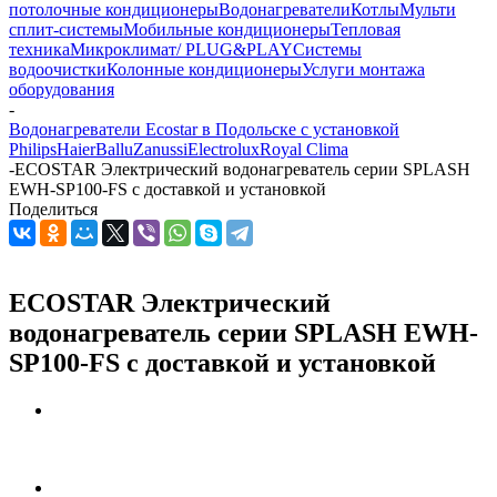
потолочные кондиционеры
Водонагреватели
Котлы
Мульти
сплит-системы
Мобильные кондиционеры
Тепловая
техника
Микроклимат/ PLUG&PLAY
Системы
водоочистки
Колонные кондиционеры
Услуги монтажа
оборудования
-
Водонагреватели Ecostar в Подольске с установкой
Philips
Haier
Ballu
Zanussi
Electrolux
Royal Clima
-
ECOSTAR Электрический водонагреватель серии SPLASH
EWH-SP100-FS с доставкой и установкой
Поделиться
ECOSTAR Электрический
водонагреватель серии SPLASH EWH-
SP100-FS с доставкой и установкой