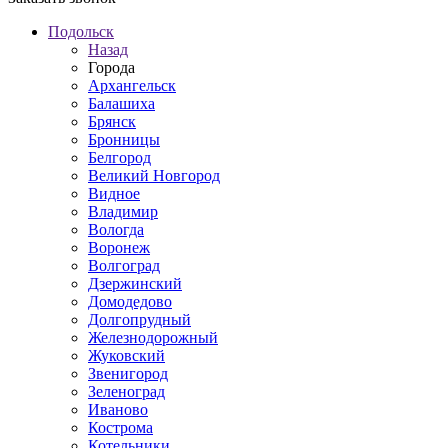
Подольск
Назад
Города
Архангельск
Балашиха
Брянск
Бронницы
Белгород
Великий Новгород
Видное
Владимир
Вологда
Воронеж
Волгоград
Дзержинский
Домодедово
Долгопрудный
Железнодорожный
Жуковский
Звенигород
Зеленоград
Иваново
Кострома
Котельники