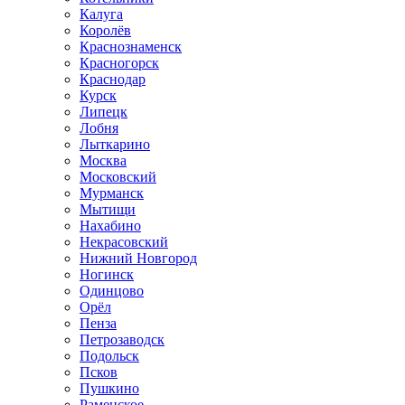
Калуга
Королёв
Краснознаменск
Красногорск
Краснодар
Курск
Липецк
Лобня
Лыткарино
Москва
Московский
Мурманск
Мытищи
Нахабино
Некрасовский
Нижний Новгород
Ногинск
Одинцово
Орёл
Пенза
Петрозаводск
Подольск
Псков
Пушкино
Раменское