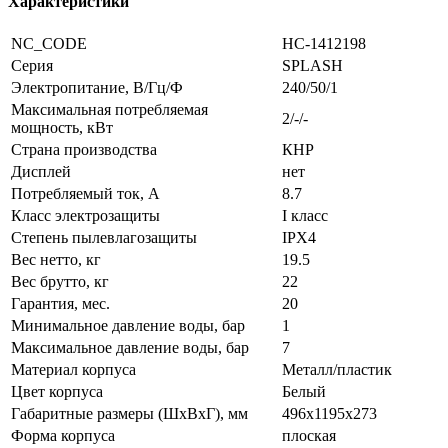
Характеристики
NC_CODE
НС-1412198
Серия
SPLASH
Электропитание, В/Гц/Ф
240/50/1
Максимальная потребляемая
2/-/-
мощность, кВт
Страна производства
КНР
Дисплей
нет
Потребляемый ток, А
8.7
Класс электрозащиты
I класс
Степень пылевлагозащиты
IPX4
Вес нетто, кг
19.5
Вес брутто, кг
22
Гарантия, мес.
20
Минимальное давление воды, бар
1
Максимальное давление воды, бар
7
Материал корпуса
Металл/пластик
Цвет корпуса
Белый
Габаритные размеры (ШxВxГ), мм
496x1195x273
Форма корпуса
плоская