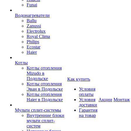
Funai
Водонагреватели
Ballu
Zanussi
Electrolux
Royal Clima
Philips
Ecostar
Haier
Котлы
Котлы отопления
Mizudo в
Подольске
Как купить
Котлы отопления
Эван в Подольске
Условия
Котлы отопления
оплаты
Haier в Подольске
Условия
Акции
Монтаж
доставки
Мульти сплит-системы
Гарантия
Внутренние блоки
на товар
мульти сплит-
систем