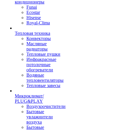
кондиционеры
Funai
Ecostar
Hisense
Royal-Clima
Тепловая техника
Конвекторы
Масляные
радиаторы
Тепловые пушки
Инфракрасные
потолочные
обогреватели
Водяные
тепловентиляторы
Тепловые завесы
Микроклимат/
PLUG&PLAY
Воздухоочистители
Бытовые
увлажнители
воздуха
Бытовые