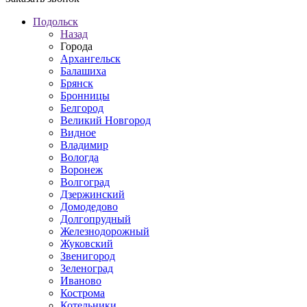
Подольск
Назад
Города
Архангельск
Балашиха
Брянск
Бронницы
Белгород
Великий Новгород
Видное
Владимир
Вологда
Воронеж
Волгоград
Дзержинский
Домодедово
Долгопрудный
Железнодорожный
Жуковский
Звенигород
Зеленоград
Иваново
Кострома
Котельники