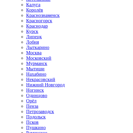
Калуга
Королёв
Краснознаменск
Красногорск
Краснодар
Курск
Липецк
Лобня
Лыткарино
Москва
Московский
Мурманск
Мытищи
Нахабино
Некрасовский
Нижний Новгород
Ногинск
Одинцово
Орёл
Пенза
Петрозаводск
Подольск
Псков
Пушкино
Раменское