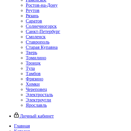
Ростов-на-Дону
Реутов
Рязань
Саратов
Солнечногорск
Санкт-Петербург
Смоленск
Ставрополь
Старая Купавна
Тверь
Томилино
Троицк
Тула
Тамбов
Фрязино
Химки
Череповец
Электросталь
Электроугли
Ярославль
Личный кабинет
Главная