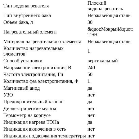
Плоский
Тип водонагревателя
водонагреватель
Тип внутреннего бака
Нержавеющая сталь
Объем бака, л
30
&quot;Мокрый&quot;
Нагревательный элемент
ТЭН
Материал нагревательного элемента
Нержавеющая сталь
Количество нагревательных
1
элементов
Способ установки
вертикальный
Напряжение электропитания, В
240
Частота электропитания, Гц
50
Количество фаз электропитания, Ф
1
Магниевый анод
да
УЗО
нет
Предохранительный клапан
да
Диэлектрические муфты
нет
Термометр на корпусе
нет
Индикация нагрева ТЭНа
да
Индикация включения в сеть
нет
Индикация поддержания температуры
нет