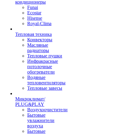
кондиционеры
Funai
Ecostar
Hisense
Royal-Clima
Тепловая техника
Конвекторы
Масляные
радиаторы
Тепловые пушки
Инфракрасные
потолочные
обогреватели
Водяные
тепловентиляторы
Тепловые завесы
Микроклимат/
PLUG&PLAY
Воздухоочистители
Бытовые
увлажнители
воздуха
Бытовые