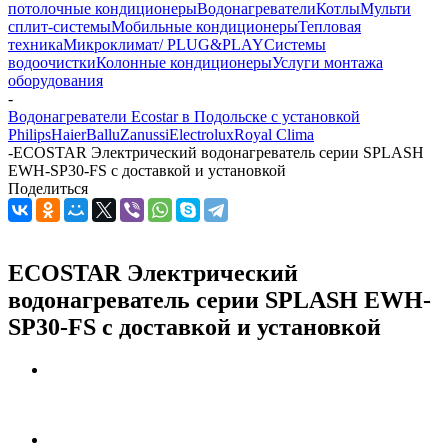
потолочные кондиционеры
Водонагреватели
Котлы
Мульти
сплит-системы
Мобильные кондиционеры
Тепловая
техника
Микроклимат/ PLUG&PLAY
Системы
водоочистки
Колонные кондиционеры
Услуги монтажа
оборудования
-
Водонагреватели Ecostar в Подольске с установкой
Philips
Haier
Ballu
Zanussi
Electrolux
Royal Clima
-
ECOSTAR Электрический водонагреватель серии SPLASH
EWH-SP30-FS с доставкой и установкой
Поделиться
ECOSTAR Электрический
водонагреватель серии SPLASH EWH-
SP30-FS с доставкой и установкой