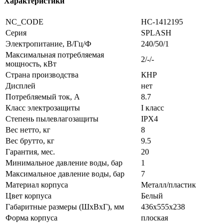
Характеристики
NC_CODE
НС-1412195
Серия
SPLASH
Электропитание, В/Гц/Ф
240/50/1
Максимальная потребляемая
2/-/-
мощность, кВт
Страна производства
КНР
Дисплей
нет
Потребляемый ток, А
8.7
Класс электрозащиты
I класс
Степень пылевлагозащиты
IPX4
Вес нетто, кг
8
Вес брутто, кг
9.5
Гарантия, мес.
20
Минимальное давление воды, бар
1
Максимальное давление воды, бар
7
Материал корпуса
Металл/пластик
Цвет корпуса
Белый
Габаритные размеры (ШxВxГ), мм
436x555x238
Форма корпуса
плоская