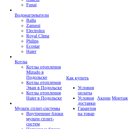
Funai
Водонагреватели
Ballu
Zanussi
Electrolux
Royal Clima
Philips
Ecostar
Haier
Котлы
Котлы отопления
Mizudo в
Подольске
Как купить
Котлы отопления
Эван в Подольске
Условия
Котлы отопления
оплаты
Haier в Подольске
Условия
Акции
Монтаж
доставки
Мульти сплит-системы
Гарантия
Внутренние блоки
на товар
мульти сплит-
систем